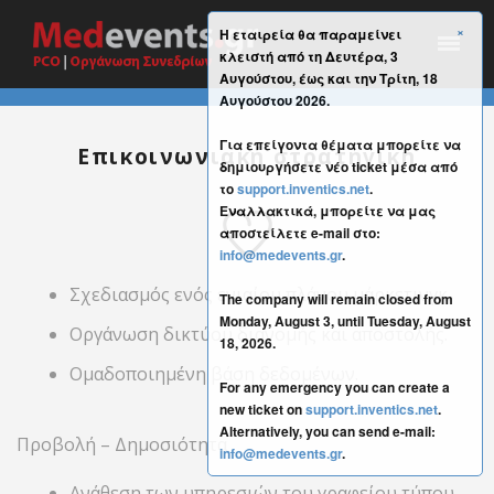
×
Η εταιρεία θα παραμείνει
κλειστή από τη Δευτέρα, 3
Αυγούστου, έως και την Τρίτη, 18
Αυγούστου 2026.
Για επείγοντα θέματα μπορείτε να
Επικοινωνιακή στρατηγική
δημιουργήσετε νέο ticket μέσα από
το
support.inventics.net
.
Εναλλακτικά, μπορείτε να μας
αποστείλετε e-mail στο:
info@medevents.gr
.
Σχεδιασμός ενός ενιαίου πλάνου μάρκετινγκ.
The company will remain closed from
Monday, August 3, until Tuesday, August
Οργάνωση δικτύου διανομής και αποστολής.
18, 2026.
Ομαδοποιημένη βάση δεδομένων.
For any emergency you can create a
new ticket on
support.inventics.net
.
Alternatively, you can send e-mail:
Προβολή – Δημοσιότητα
info@medevents.gr
.
Ανάθεση των υπηρεσιών του γραφείου τύπου