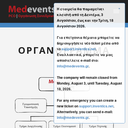
×
Η εταιρεία θα παραμείνει
κλειστή από τη Δευτέρα, 3
Αυγούστου, έως και την Τρίτη, 18
Αυγούστου 2026.
Για επείγοντα θέματα μπορείτε να
δημιουργήσετε νέο ticket μέσα από
ΟΡΓΑΝΟΓΡΑΜΜΑ
το
support.inventics.net
.
Εναλλακτικά, μπορείτε να μας
αποστείλετε e-mail στο:
info@medevents.gr
.
The company will remain closed from
Monday, August 3, until Tuesday, August
18, 2026.
For any emergency you can create a
new ticket on
support.inventics.net
.
Alternatively, you can send e-mail:
info@medevents.gr
.