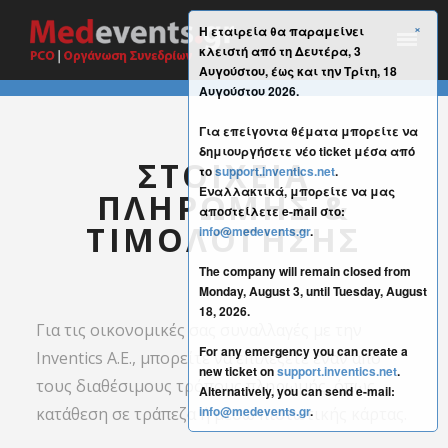
×
Η εταιρεία θα παραμείνει
κλειστή από τη Δευτέρα, 3
Αυγούστου, έως και την Τρίτη, 18
Αυγούστου 2026.
Για επείγοντα θέματα μπορείτε να
δημιουργήσετε νέο ticket μέσα από
ΣΤΟΙΧΕΙΑ
το
support.inventics.net
.
Εναλλακτικά, μπορείτε να μας
ΠΛΗΡΩΜΗΣ &
αποστείλετε e-mail στο:
ΤΙΜΟΛΟΓΗΣΗΣ
info@medevents.gr
.
The company will remain closed from
Monday, August 3, until Tuesday, August
18, 2026.
Για τις οικονομικές σας συναλλαγές με την
For any emergency you can create a
Inventics Α.Ε., μπορείτε να επιλέξετε έναν από
new ticket on
support.inventics.net
.
τους διαθέσιμους τρόπους πληρωμής, όπως
Alternatively, you can send e-mail:
info@medevents.gr
.
κατάθεση σε τράπεζα ή μέσω πιστωτικής κάρτας.