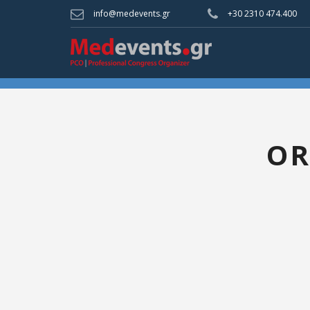
info@medevents.gr
+30 2310 474.400
OR