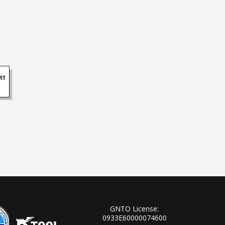
GNTO License:
0933Ε60000074600