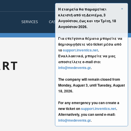
EL
EN
×
Η εταιρεία θα παραμείνει
κλειστή από τη Δευτέρα, 3
Αυγούστου, έως και την Τρίτη, 18
SERVICES
CASE STUDIES
CONTACT
Αυγούστου 2026.
Για επείγοντα θέματα μπορείτε να
δημιουργήσετε νέο ticket μέσα από
το
support.inventics.net
.
Εναλλακτικά, μπορείτε να μας
ART
αποστείλετε e-mail στο:
info@medevents.gr
.
The company will remain closed from
Monday, August 3, until Tuesday, August
18, 2026.
For any emergency you can create a
new ticket on
support.inventics.net
.
Alternatively, you can send e-mail:
info@medevents.gr
.