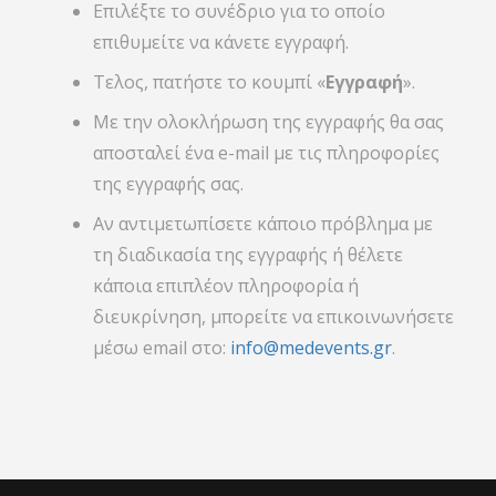
Επιλέξτε το συνέδριο για το οποίο
επιθυμείτε να κάνετε εγγραφή.
Τελος, πατήστε το κουμπί «
Εγγραφή
».
Με την ολοκλήρωση της εγγραφής θα σας
αποσταλεί ένα e-mail με τις πληροφορίες
της εγγραφής σας.
Αν αντιμετωπίσετε κάποιο πρόβλημα με
τη διαδικασία της εγγραφής ή θέλετε
κάποια επιπλέον πληροφορία ή
διευκρίνηση, μπορείτε να επικοινωνήσετε
μέσω email στο:
info@medevents.gr
.