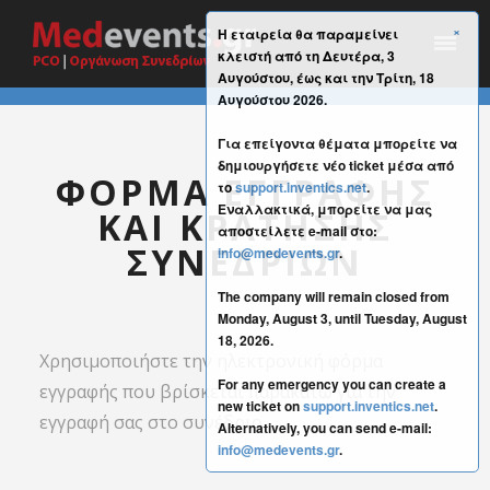
×
Η εταιρεία θα παραμείνει
κλειστή από τη Δευτέρα, 3
Αυγούστου, έως και την Τρίτη, 18
Αυγούστου 2026.
Για επείγοντα θέματα μπορείτε να
δημιουργήσετε νέο ticket μέσα από
ΦΟΡΜΑ ΕΓΓΡΑΦΗΣ
το
support.inventics.net
.
Εναλλακτικά, μπορείτε να μας
ΚΑΙ ΚΡΑΤΗΣΗΣ
αποστείλετε e-mail στο:
ΣΥΝΕΔΡΙΩΝ
info@medevents.gr
.
The company will remain closed from
Monday, August 3, until Tuesday, August
18, 2026.
Χρησιμοποιήστε την ηλεκτρονική φόρμα
For any emergency you can create a
εγγραφής που βρίσκεται παρακάτω για την
new ticket on
support.inventics.net
.
εγγραφή σας στο συνέδριο.
Alternatively, you can send e-mail:
info@medevents.gr
.