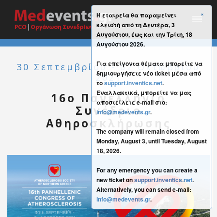
×
Η εταιρεία θα παραμείνει
κλειστή από τη Δευτέρα, 3
Αυγούστου, έως και την Τρίτη, 18
Αυγούστου 2026.
Για επείγοντα θέματα μπορείτε να
30 Σεπτεμβρίου - 02 Οκτωβρίου
δημιουργήσετε νέο ticket μέσα από
2021
το
support.inventics.net
.
Εναλλακτικά, μπορείτε να μας
16ο Πανελλήνιο
αποστείλετε e-mail στο:
Συνέδριο
info@medevents.gr
.
Αθηροσκλήρωσης
The company will remain closed from
Monday, August 3, until Tuesday, August
18, 2026.
For any emergency you can create a
new ticket on
support.inventics.net
.
Alternatively, you can send e-mail:
info@medevents.gr
.