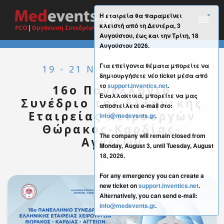
×
Η εταιρεία θα παραμείνει
κλειστή από τη Δευτέρα, 3
Αυγούστου, έως και την Τρίτη, 18
Αυγούστου 2026.
Για επείγοντα θέματα μπορείτε να
19 - 21 Νοεμβρίου 2026
δημιουργήσετε νέο ticket μέσα από
το
support.inventics.net
.
16ο Πανελλήνιο
Εναλλακτικά, μπορείτε να μας
Συνέδριο της Ελληνικής
αποστείλετε e-mail στο:
Εταιρείας Χειρουργών
info@medevents.gr
.
Θώρακος-Καρδίας-
The company will remain closed from
Αγγείων
Monday, August 3, until Tuesday, August
18, 2026.
For any emergency you can create a
new ticket on
support.inventics.net
.
Alternatively, you can send e-mail:
info@medevents.gr
.