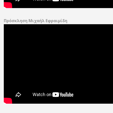
Πρόσκληση Μιχαήλ Εφραιμίδη