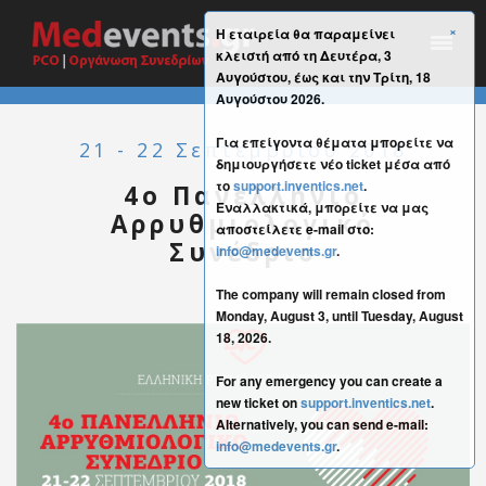
×
Η εταιρεία θα παραμείνει
κλειστή από τη Δευτέρα, 3
Αυγούστου, έως και την Τρίτη, 18
Αυγούστου 2026.
Για επείγοντα θέματα μπορείτε να
21 - 22 Σεπτεμβρίου 2018
δημιουργήσετε νέο ticket μέσα από
το
support.inventics.net
.
4o Πανελλήνιο
Εναλλακτικά, μπορείτε να μας
Αρρυθμιολογικό
αποστείλετε e-mail στο:
Συνέδριο
info@medevents.gr
.
The company will remain closed from
Monday, August 3, until Tuesday, August
18, 2026.
For any emergency you can create a
new ticket on
support.inventics.net
.
Alternatively, you can send e-mail:
info@medevents.gr
.