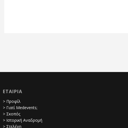
ΕΤΑΙΡΙΑ
> Προφίλ
> Γιατί Medevents;
> Σκοπός
> Ιστορική Αναδρομή
> Στελέχη