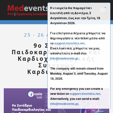
×
Η εταιρεία θα παραμείνει
κλειστή από τη Δευτέρα, 3
Αυγούστου, έως και την Τρίτη, 18
Αυγούστου 2026.
Για επείγοντα θέματα μπορείτε να
25 - 26 Απριλίου 2026
δημιουργήσετε νέο ticket μέσα από
το
support.inventics.net
.
9ο Συνέδριο
Εναλλακτικά, μπορείτε να μας
Παιδοκαρδιολογίας και
αποστείλετε e-mail στο:
Καρδιοχειρουργικής
info@medevents.gr
.
Συγγενών
The company will remain closed from
Καρδιοπαθειών
Monday, August 3, until Tuesday, August
18, 2026.
For any emergency you can create a
new ticket on
support.inventics.net
.
Alternatively, you can send e-mail:
info@medevents.gr
.